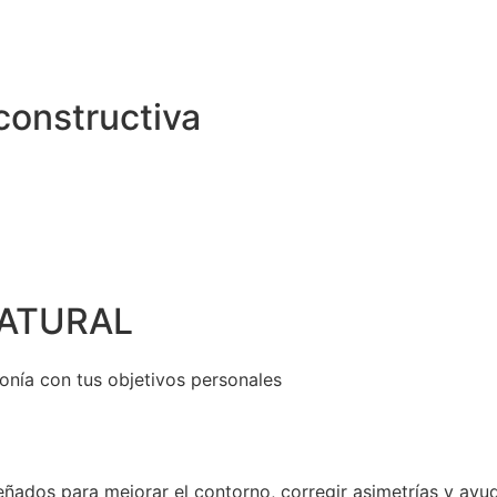
econstructiva
NATURAL
onía con tus objetivos personales
ñados para mejorar el contorno, corregir asimetrías y ayu