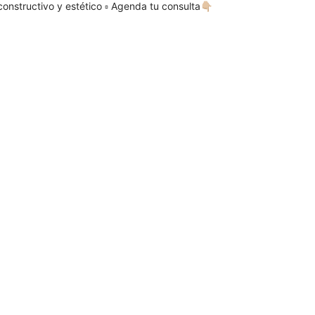
econstructivo y estético
▫️ Agenda tu consulta👇🏼